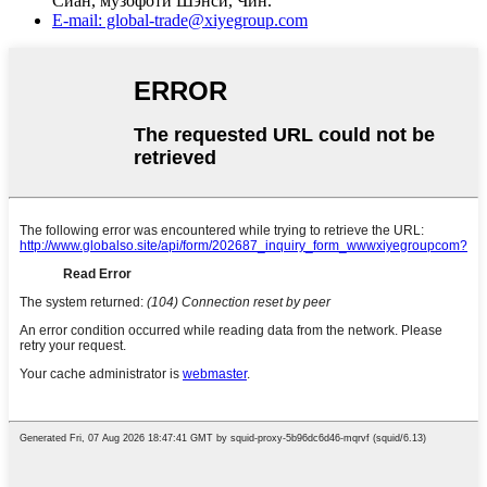
Сиан, музофоти Шэнси, Чин.
E-mail: global-trade@xiyegroup.com