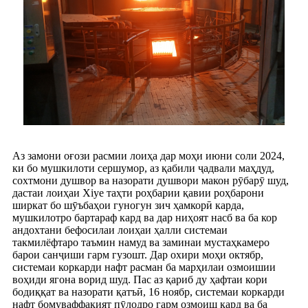
Аз замони оғози расмии лоиҳа дар моҳи июни соли 2024,
ки бо мушкилоти сершумор, аз қабили ҷадвали маҳдуд,
сохтмони душвор ва назорати душвори макон рӯбарӯ шуд,
дастаи лоиҳаи Xiye таҳти роҳбарии қавии роҳбарони
ширкат бо шӯъбаҳои гуногун зич ҳамкорӣ карда,
мушкилотро бартараф кард ва дар ниҳоят насб ва ба кор
андохтани бефосилаи лоиҳаи ҳалли системаи
такмилёфтаро таъмин намуд ва заминаи мустаҳкамеро
барои санҷиши гарм гузошт. Дар охири моҳи октябр,
системаи коркарди нафт расман ба марҳилаи озмоишии
воҳиди ягона ворид шуд. Пас аз қариб ду ҳафтаи кори
бодиққат ва назорати қатъӣ, 16 ноябр, системаи коркарди
нафт бомуваффақият пӯлодро гарм озмоиш кард ва ба