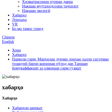
Хизматрасонии пурраи давра
Нақшаи муттаҳидсозии таҷҳизот
Нақшаи экологӣ
Хабарҳо
Лоиҳаҳо
VR
Бо мо тамос гиред
Chinese
English
Хона
Хабарҳо
Парвози гарм: Марҳилаи дуюми лоиҳаи ҳалли системаи
тозакунӣ барои корхонаи пӯлод дар Таншан
бомуваффақият аз озмоиши гарм гузашт
хабарҳо
Хабарҳо
Хабарҳои ширкат