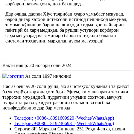
корбарон натиҷаҳои қаноатбахш дод.
Дар оянда, дастаи Xiye таҷрибаи худро ҷамъбаст мекунад,
барои дигар хатҳои истеҳсолӣ истинод пешниҳод мекунад,
тамоми кӯшишро барои пешниҳоди хидматҳои пайгирии
пайгирӣ ба харҷ медиҳад, ба рушди устувори корбарон
саҳм мегузорад ва заминаро барои истеҳсоли баланди
системаи тозакунии марҳилаи дуюм мегузорад!
Вақти нашр: 20 ноябри соли 2024
Аз соли 1997 инҷониб
Пас аз беш аз 20 соли рушд, мо аз истеҳсолкунандаи таҷҳизот
ба як гурӯҳи корхонаҳо табдил ёфтем, ки машварати техникӣ,
тарроҳии муҳандисӣ, пудратчии умумии сохтмон, маҷмӯи
пурраи таҷҳизот, хидматрасонии сохтмон ва насб ва
истифодабариро дар бар мегирад.
Телефон: +0086-18091609920 (Wechat/WhatsApp)
Телефон: +0086-18192366931 (Wechat/WhatsApp)
Суроға: 8F, Маркази Синюан, 251 Роҳи Фенхэ, шаҳри