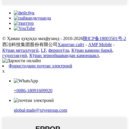
© Ҳамаи ҳуқуқҳо маҳфузанд - 2010-2026
陕ICP备18003501号-2
西冶科技集团股份有限公司
Харитаи сайт
-
AMP Mobile
-
Кӯраи металлургӣ
,
LF
,
феррохӯла
,
Кӯраи камони барқӣ
,
гудохтакунӣ
,
Кӯраи зериобшавандаи камоншакл
,
Фиристодани почтаи электронӣ
x
+0086-18091609920
global-trade@xiyegroup.com