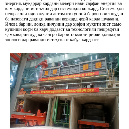
энергия, муқаррар кардани меъёри нави сарфаи энергия ва
кам кардани истеъмол дар системаҳои коркард; Системаҳои
пешрафтаи идоракунии автоматикунонӣ барои ноил шудан
ба назорати дақиқи раванди коркард ҷорӣ карда шудаанд.
Илова бар ин, лоиҳа инчунин дар ҳифзи муҳити зист саъю
кӯшиши кофӣ ба харҷ додааст ва технологияи пешрафтаи
ҷамъоварии дуд ва чангро барои таъмини риояи қоидаҳои
экологӣ дар раванди истеҳсолот қабул кардааст.