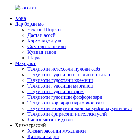
Хона
Дар бораи мо
Чеҳраи Ширкат
Дастаи асосӣ
Корхонаҳои узв
Сохтори ташкилӣ
Қувваи завод
Шараф
Маҳсулот
Таҷҳизоти истеҳсоли пӯлоди сабз
Таҷҳизоти гудозиши ванадий ва титан
Таҷҳизоти гудохтани кремний
Таҷҳизоти гудозиши марганец
Таҷҳизоти гудозиши хром
Таҷҳизоти гудозиши фосфори зард
Таҷҳизоти коркарди партовҳои сахт
Таҷҳизоти тозакунии чанг ва ҳифзи муҳити зист
Таҷҳизоти ёрирасони интеллектуалӣ
Лавозимоти таҷҳизот
Хизматрасонӣ
Хизматрасонии муҳандисӣ
Қатораи кадрӣ