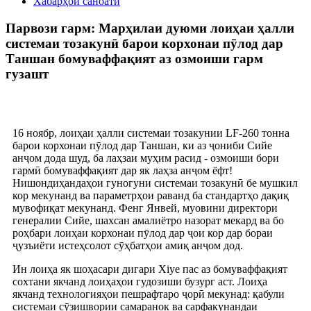
Хабарҳои саноатӣ
Парвози гарм: Марҳилаи дуюми лоиҳаи ҳалли
системаи тозакунӣ барои корхонаи пӯлод дар
Таншан бомуваффақият аз озмоиши гарм
гузашт
16 ноябр, лоиҳаи ҳалли системаи тозакунии LF-260 тонна
барои корхонаи пӯлод дар Таншан, ки аз ҷониби Сийе
анҷом дода шуд, ба лаҳзаи муҳим расид - озмоиши бори
гармӣ бомуваффақият дар як лаҳза анҷом ёфт!
Нишондиҳандаҳои гуногуни системаи тозакунӣ бе мушкил
кор мекунанд ва параметрҳои раванд ба стандартҳо дақиқ
мувофиқат мекунанд. Фенг Янвей, муовини директори
генералии Сийе, шахсан амалиётро назорат мекард ва бо
роҳбари лоиҳаи корхонаи пӯлод дар ҷои кор дар бораи
ҷузъиёти истеҳсолот сӯҳбатҳои амиқ анҷом дод.
Ин лоиҳа як шоҳасари дигари Xiye пас аз бомуваффақият
сохтани якчанд лоиҳаҳои гудозиши бузург аст. Лоиҳа
якчанд технологияҳои пешрафтаро ҷорӣ мекунад: қабули
системаи сӯзишвории самаранок ва сарфакунандаи