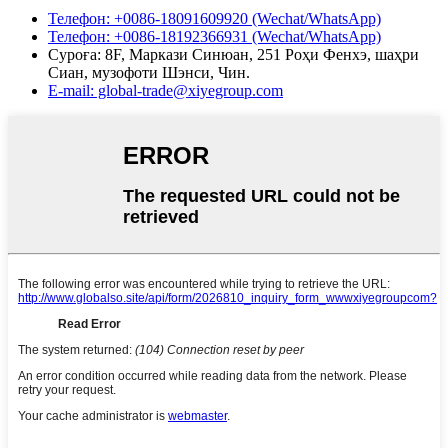
Телефон: +0086-18091609920 (Wechat/WhatsApp)
Телефон: +0086-18192366931 (Wechat/WhatsApp)
Суроға: 8F, Маркази Синюан, 251 Роҳи Фенхэ, шаҳри
Сиан, музофоти Шэнси, Чин.
E-mail: global-trade@xiyegroup.com