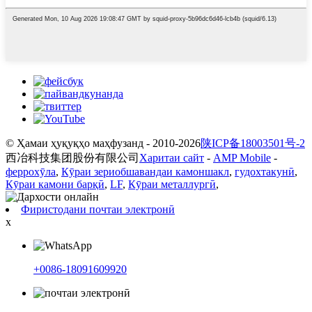
© Ҳамаи ҳуқуқҳо маҳфузанд - 2010-2026
陕ICP备18003501号-2
西冶科技集团股份有限公司
Харитаи сайт
-
AMP Mobile
-
феррохӯла
,
Кӯраи зериобшавандаи камоншакл
,
гудохтакунӣ
,
Кӯраи камони барқӣ
,
LF
,
Кӯраи металлургӣ
,
Фиристодани почтаи электронӣ
x
+0086-18091609920