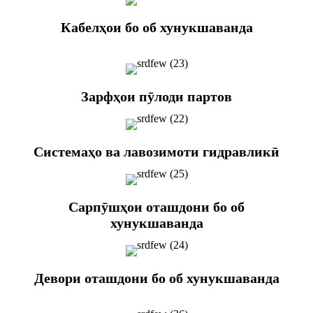
Кабелҳои бо об хунукшаванда
Зарфҳои пӯлоди партов
Системаҳо ва лавозимоти гидравликӣ
Сарпӯшҳои оташдони бо об
хунукшаванда
Девори оташдони бо об хунукшаванда