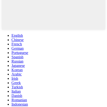
English
Chinese
French
German
Portuguese
Spanish
Russian
Japanese
Korean
Arabic
Irish
Greek
Turkish
Italian
Danish
Romanian
Indonesian