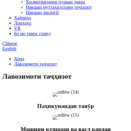
Хизматрасонии пурраи давра
Нақшаи муттаҳидсозии таҷҳизот
Нақшаи экологӣ
Хабарҳо
Лоиҳаҳо
VR
Бо мо тамос гиред
Chinese
English
Хона
Лавозимоти таҷҳизот
Лавозимоти таҷҳизот
Паҳнкунандаи танӯр
Мошини кушодан ва васл кардан