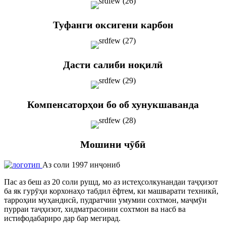
Туфанги оксигени карбон
Дасти салиби ноқилӣ
Компенсаторҳои бо об хунукшаванда
Мошини чӯбӣ
Аз соли 1997 инҷониб
Пас аз беш аз 20 соли рушд, мо аз истеҳсолкунандаи таҷҳизот
ба як гурӯҳи корхонаҳо табдил ёфтем, ки машварати техникӣ,
тарроҳии муҳандисӣ, пудратчии умумии сохтмон, маҷмӯи
пурраи таҷҳизот, хидматрасонии сохтмон ва насб ва
истифодабариро дар бар мегирад.