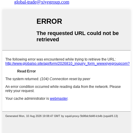
global-trade@xiyegroup.com