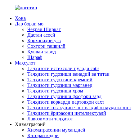
Хона
Дар бораи мо
Чеҳраи Ширкат
Дастаи асосӣ
Корхонаҳои узв
Сохтори ташкилӣ
Қувваи завод
Шараф
Маҳсулот
Таҷҳизоти истеҳсоли пӯлоди сабз
Таҷҳизоти гудозиши ванадий ва титан
Таҷҳизоти гудохтани кремний
Таҷҳизоти гудозиши марганец
Таҷҳизоти гудозиши хром
Таҷҳизоти гудозиши фосфори зард
Таҷҳизоти коркарди партовҳои сахт
Таҷҳизоти тозакунии чанг ва ҳифзи муҳити зист
Таҷҳизоти ёрирасони интеллектуалӣ
Лавозимоти таҷҳизот
Хизматрасонӣ
Хизматрасонии муҳандисӣ
Қатораи кадрӣ