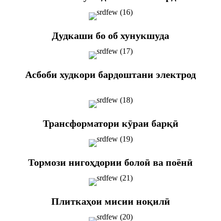
Дудкаши бо об хунукшуда
Асбоби худкори бардоштани электрод
Трансформатори кӯраи барқӣ
Тормози нигоҳдории болоӣ ва поёнӣ
Плиткаҳои мисии ноқилӣ