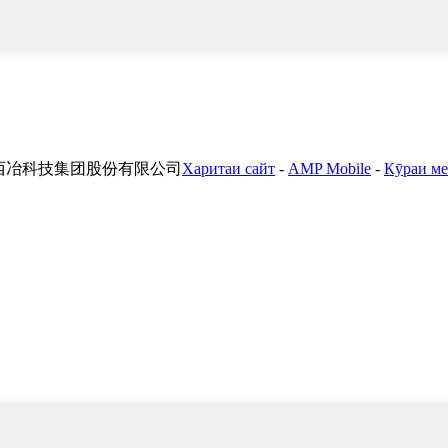
西冶科技集团股份有限公司
Харитаи сайт
-
AMP Mobile
-
Кӯраи ме