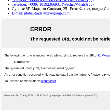
Телефон: +0086-18192366931 (Wechat/WhatsApp)
Суроға: 8F, Маркази Синюан, 251 Роҳи Фенхэ, шаҳри Си
E-mail: global-trade@xiyegroup.com