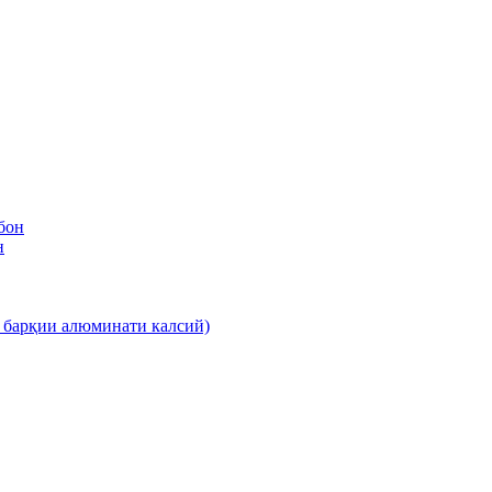
бон
н
 барқии алюминати калсий)