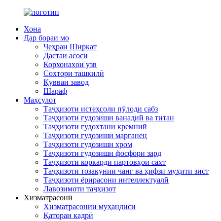
Хона
Дар бораи мо
Чеҳраи Ширкат
Дастаи асосӣ
Корхонаҳои узв
Сохтори ташкилӣ
Қувваи завод
Шараф
Маҳсулот
Таҷҳизоти истеҳсоли пӯлоди сабз
Таҷҳизоти гудозиши ванадий ва титан
Таҷҳизоти гудохтани кремний
Таҷҳизоти гудозиши марганец
Таҷҳизоти гудозиши хром
Таҷҳизоти гудозиши фосфори зард
Таҷҳизоти коркарди партовҳои сахт
Таҷҳизоти тозакунии чанг ва ҳифзи муҳити зист
Таҷҳизоти ёрирасони интеллектуалӣ
Лавозимоти таҷҳизот
Хизматрасонӣ
Хизматрасонии муҳандисӣ
Қатораи кадрӣ