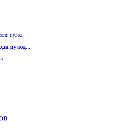
ди пӯлод...
VOD