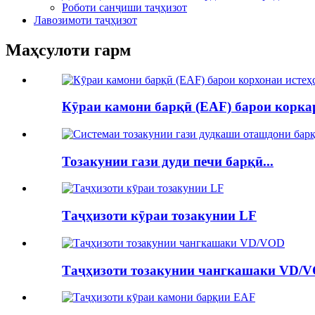
Роботи санҷиши таҷҳизот
Лавозимоти таҷҳизот
Маҳсулоти гарм
Кӯраи камони барқӣ (EAF) барои коркар
Тозакунии гази дуди печи барқӣ...
Таҷҳизоти кӯраи тозакунии LF
Таҷҳизоти тозакунии чангкашаки VD/