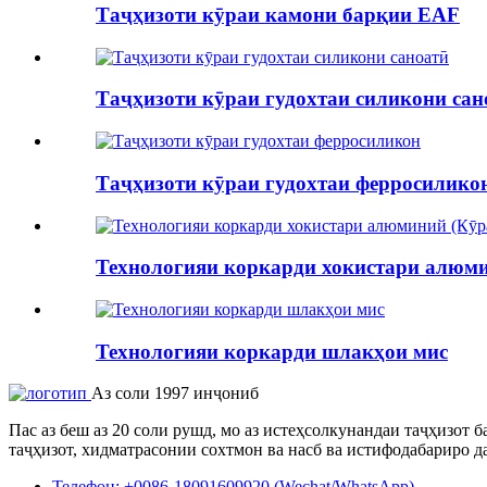
Таҷҳизоти кӯраи камони барқии EAF
Таҷҳизоти кӯраи гудохтаи силикони сано
Таҷҳизоти кӯраи гудохтаи ферросилико
Технологияи коркарди хокистари алюм
Технологияи коркарди шлакҳои мис
Аз соли 1997 инҷониб
Пас аз беш аз 20 соли рушд, мо аз истеҳсолкунандаи таҷҳизот
таҷҳизот, хидматрасонии сохтмон ва насб ва истифодабариро да
Телефон: +0086-18091609920 (Wechat/WhatsApp)