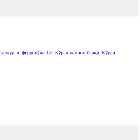
таллургӣ
,
феррохӯла
,
LF
,
Кӯраи камони барқӣ
,
Кӯраи