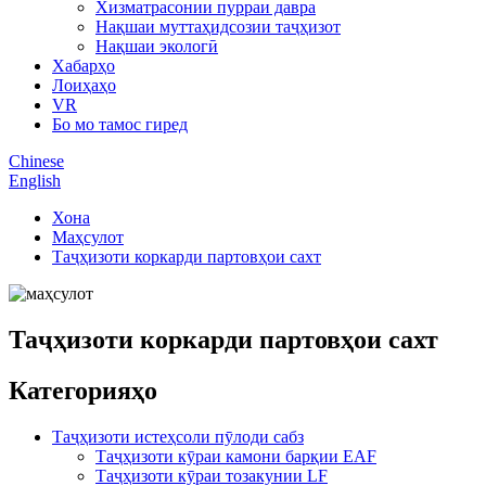
Хизматрасонии пурраи давра
Нақшаи муттаҳидсозии таҷҳизот
Нақшаи экологӣ
Хабарҳо
Лоиҳаҳо
VR
Бо мо тамос гиред
Chinese
English
Хона
Маҳсулот
Таҷҳизоти коркарди партовҳои сахт
Таҷҳизоти коркарди партовҳои сахт
Категорияҳо
Таҷҳизоти истеҳсоли пӯлоди сабз
Таҷҳизоти кӯраи камони барқии EAF
Таҷҳизоти кӯраи тозакунии LF