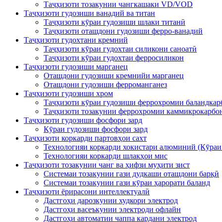
Таҷҳизоти тозакунии чангкашаки VD/VOD
Таҷҳизоти гудозиши ванадий ва титан
Таҷҳизоти кӯраи гудозиши шлаки титанӣ
Таҷҳизоти оташдони гудозиши ферро-ванадий
Таҷҳизоти гудохтани кремний
Таҷҳизоти кӯраи гудохтаи силикони саноатӣ
Таҷҳизоти кӯраи гудохтаи ферросиликон
Таҷҳизоти гудозиши марганец
Оташдони гудозиши кремнийи марганец
Оташдони гудозиши ферроманганез
Таҷҳизоти гудозиши хром
Таҷҳизоти кӯраи гудозиши феррохромии баландкар
Таҷҳизоти тозакунии феррохромии каммикрокарбо
Таҷҳизоти гудозиши фосфори зард
Кӯраи гудозиши фосфори зард
Таҷҳизоти коркарди партовҳои сахт
Технологияи коркарди хокистари алюминий (Кӯраи
Технологияи коркарди шлакҳои мис
Таҷҳизоти тозакунии чанг ва ҳифзи муҳити зист
Системаи тозакунии гази дудкаши оташдони барқӣ
Системаи тозакунии гази кӯраи ҳарорати баланд
Таҷҳизоти ёрирасони интеллектуалӣ
Дастгоҳи дарозкунии худкори электрод
Дастгоҳи васеъкунии электроди офлайн
Дастгоҳи автоматии чаппа кардани электрод