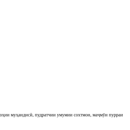
арроҳии муҳандисӣ, пудратчии умумии сохтмон, маҷмӯи пурраи