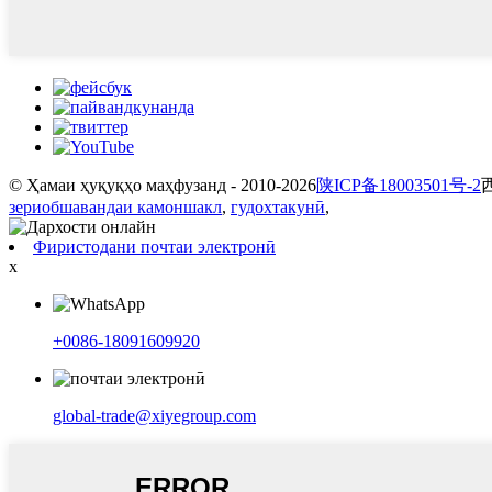
© Ҳамаи ҳуқуқҳо маҳфузанд - 2010-2026
陕ICP备18003501号-2
зериобшавандаи камоншакл
,
гудохтакунӣ
,
Фиристодани почтаи электронӣ
x
+0086-18091609920
global-trade@xiyegroup.com