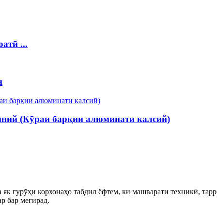
атӣ ...
н
иний (Кӯраи барқии алюминати калсий)
 ба як гурӯҳи корхонаҳо табдил ёфтем, ки машварати техникӣ, т
р бар мегирад.