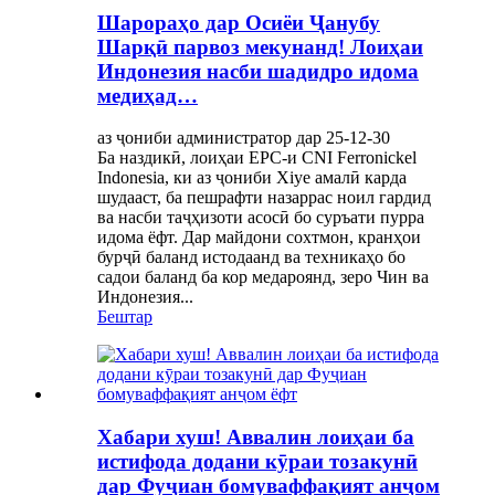
Шарораҳо дар Осиёи Ҷанубу
Шарқӣ парвоз мекунанд! Лоиҳаи
Индонезия насби шадидро идома
медиҳад…
аз ҷониби администратор дар 25-12-30
Ба наздикӣ, лоиҳаи EPC-и CNI Ferronickel
Indonesia, ки аз ҷониби Xiye амалӣ карда
шудааст, ба пешрафти назаррас ноил гардид
ва насби таҷҳизоти асосӣ бо суръати пурра
идома ёфт. Дар майдони сохтмон, кранҳои
бурҷӣ баланд истодаанд ва техникаҳо бо
садои баланд ба кор медароянд, зеро Чин ва
Индонезия...
Бештар
Хабари хуш! Аввалин лоиҳаи ба
истифода додани кӯраи тозакунӣ
дар Фуҷиан бомуваффақият анҷом