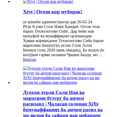
Xiye | Оғози кор муборак!
аз ҷониби администратор дар 26-02-24
Рӯзи 8-уми Соли Нави Қамарӣ: Оғози тоза
барои Технологияи Сийе. Дар боби нав
шукуфоӣ ва муваффақият орзумандам.
Ҳамаи кормандони Технологияи Сийе барои
маросими бошукӯҳи оғози Соли Аспи
Бинвуи соли 2026 ҷамъ омаданд. Бо видоъ бо
вохӯрии гарми оилавии Ҷашни Баҳор, мо ...
Бештар
Дуоҳои хурди Соли Нав ва
маросими бузург ба анҷом
расиданд | Ҷаласаи солонаи XiYe
бомуваффақият ба анҷом расид ва
мо якҷоя ба сафари нав мебароем