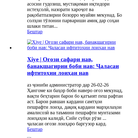
асосии гудозиш, мустақиман иқтидори
истеҳсолӣ, назорати хароҷот ва
рақобатпазирии бозорро муайян мекунад. Бо
солҳои тӯлонии парвариши амиқ дар соҳаи
шлаки титан...
Бештар
Xiye | Оғози сафари нав,
банақшагирии боби нав: Ҷаласаи
ифтитоҳии лоиҳаи нав
аз ҷониби администратор дар 26-02-26
Ҳангоме ки баҳор боби наверо оғоз мекунад,
вақти беҳтарин барои бо қатъият пеш рафтан
аст. Барои равшан кардани самтҳои
пешрафти лоиҳа, дақиқ кардани марҳилаҳои
амалисозӣ ва таъмини пешрафти мунтазами
лоиҳаҳои калидӣ, Сийе субҳи рӯзи ...
ҷаласаи оғози лоиҳаро баргузор кард.
Бештар