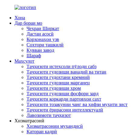
Хона
Дар бораи мо
Чеҳраи Ширкат
Дастаи асосӣ
Корхонаҳои узв
Сохтори ташкилӣ
Қувваи завод
Шараф
Маҳсулот
Таҷҳизоти истеҳсоли пӯлоди сабз
Таҷҳизоти гудозиши ванадий ва титан
Таҷҳизоти гудохтани кремний
Таҷҳизоти гудозиши марганец
Таҷҳизоти гудозиши хром
Таҷҳизоти гудозиши фосфори зард
Таҷҳизоти коркарди партовҳои сахт
Таҷҳизоти тозакунии чанг ва ҳифзи муҳити зист
Таҷҳизоти ёрирасони интеллектуалӣ
Лавозимоти таҷҳизот
Хизматрасонӣ
Хизматрасонии муҳандисӣ
Қатораи кадрӣ