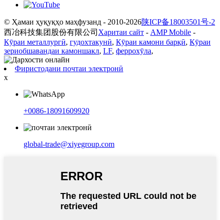
© Ҳамаи ҳуқуқҳо маҳфузанд - 2010-2026
陕ICP备18003501号-2
西冶科技集团股份有限公司
Харитаи сайт
-
AMP Mobile
-
Кӯраи металлургӣ
,
гудохтакунӣ
,
Кӯраи камони барқӣ
,
Кӯраи
зериобшавандаи камоншакл
,
LF
,
феррохӯла
,
Фиристодани почтаи электронӣ
x
+0086-18091609920
global-trade@xiyegroup.com