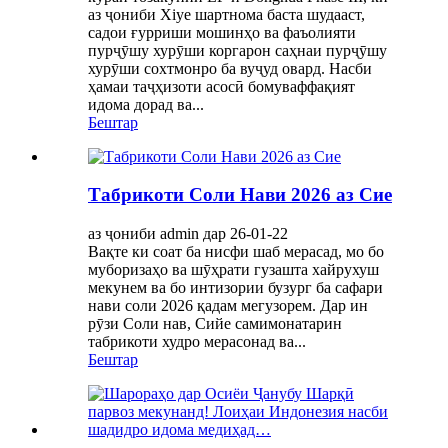
аз ҷониби Xiye шартнома баста шудааст,
садои ғурриши мошинҳо ва фаъолияти
пурҷӯшу хурӯши коргарон саҳнаи пурҷӯшу
хурӯши сохтмонро ба вуҷуд овард. Насби
ҳамаи таҷҳизоти асосӣ бомуваффақият
идома дорад ва...
Бештар
Табрикоти Соли Нави 2026 аз Сие
аз ҷониби admin дар 26-01-22
Вақте ки соат ба нисфи шаб мерасад, мо бо
муборизаҳо ва шӯҳрати гузашта хайрухуш
мекунем ва бо интизории бузург ба сафари
нави соли 2026 қадам мегузорем. Дар ин
рӯзи Соли нав, Сийе самимонатарин
табрикоти худро мерасонад ва...
Бештар