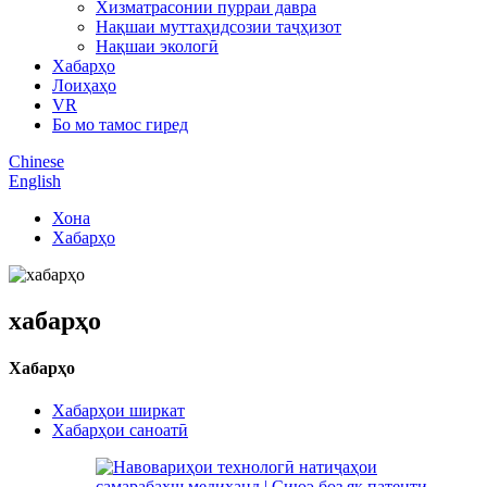
Хизматрасонии пурраи давра
Нақшаи муттаҳидсозии таҷҳизот
Нақшаи экологӣ
Хабарҳо
Лоиҳаҳо
VR
Бо мо тамос гиред
Chinese
English
Хона
Хабарҳо
хабарҳо
Хабарҳо
Хабарҳои ширкат
Хабарҳои саноатӣ