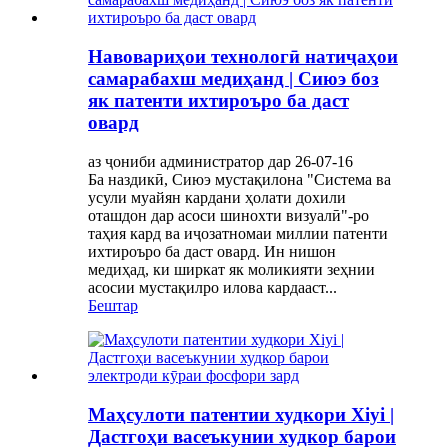
Навовариҳои технологӣ натиҷаҳои
самарабахш медиҳанд | Сиюэ боз
як патенти ихтироъро ба даст
овард
аз ҷониби администратор дар 26-07-16
Ба наздикӣ, Сиюэ мустақилона "Система ва
усули муайян кардани ҳолати дохили
оташдон дар асоси шинохти визуалӣ"-ро
таҳия кард ва иҷозатномаи миллии патенти
ихтироъро ба даст овард. Ин нишон
медиҳад, ки ширкат як моликияти зеҳнии
асосии мустақилро илова кардааст...
Бештар
Маҳсулоти патентии худкори Xiyi |
Дастгоҳи васеъкунии худкор барои