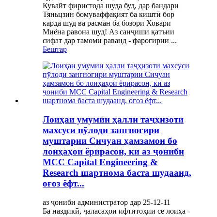
Кувайт фиристода шуда буд, дар бандари
Тяньцзин бомуваффақият ба киштӣ бор
карда шуд ва расман ба бозори Ховари
Миёна равона шуд! Аз санҷиши қатъии
сифат дар тамоми раванд - фарогирии ...
Бештар
Лоиҳаи умумии ҳалли таҷҳизоти
махсуси пӯлоди зангногири
муштарии Сичуан ҳамзамон бо
лоиҳаҳои ёрирасон, ки аз ҷониби
MCC Capital Engineering &
Research шартнома баста шудаанд,
оғоз ёфт...
аз ҷониби администратор дар 25-12-11
Ба наздикӣ, ҷаласаҳои ифтитоҳии се лоиҳа -