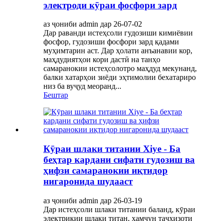
электроди кӯраи фосфори зард
аз ҷониби admin дар 26-07-02
Дар раванди истеҳсоли гудозиши кимиёвии
фосфор, гудозиши фосфори зард қадами
муҳимтарин аст. Дар ҳолати анъанавии кор,
маҳдудиятҳои кори дастӣ на танҳо
самаранокии истеҳсолотро маҳдуд мекунанд,
балки хатарҳои зиёди эҳтимолии бехатариро
низ ба вуҷуд меоранд...
Бештар
Кӯраи шлаки титании Xiye - Ба
беҳтар кардани сифати гудозиш ва
ҳифзи самаранокии иқтидор
нигаронида шудааст
аз ҷониби admin дар 26-03-19
Дар истеҳсоли шлаки титании баланд, кӯраи
электрикии шлаки титан, ҳамчун таҷҳизоти