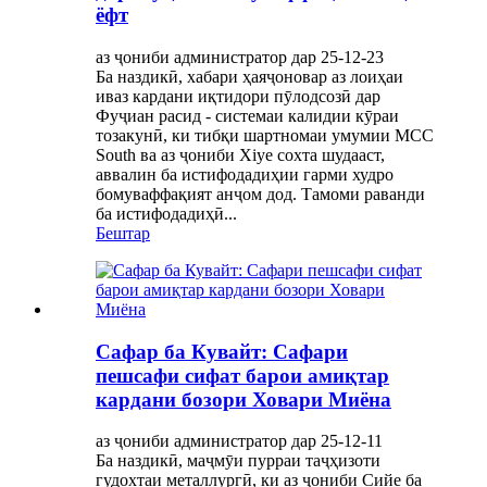
ёфт
аз ҷониби администратор дар 25-12-23
Ба наздикӣ, хабари ҳаяҷоновар аз лоиҳаи
иваз кардани иқтидори пӯлодсозӣ дар
Фуҷиан расид - системаи калидии кӯраи
тозакунӣ, ки тибқи шартномаи умумии MCC
South ва аз ҷониби Xiye сохта шудааст,
аввалин ба истифодадиҳии гарми худро
бомуваффақият анҷом дод. Тамоми раванди
ба истифодадиҳӣ...
Бештар
Сафар ба Кувайт: Сафари
пешсафи сифат барои амиқтар
кардани бозори Ховари Миёна
аз ҷониби администратор дар 25-12-11
Ба наздикӣ, маҷмӯи пурраи таҷҳизоти
гудохтаи металлургӣ, ки аз ҷониби Сийе ба