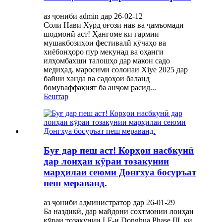
аз ҷониби admin дар 26-02-12
Соли Нави Хурд оғози нав ва ҷамъомади
шодмонӣ аст! Ҳангоме ки гармии
мушакбозиҳои фестивалӣ кӯчаҳо ва
хиёбонҳоро пур мекунад ва оҳанги
илҳомбахши талошҳо дар макон садо
медиҳад, маросими солонаи Xiye 2025 дар
байни ханда ва садоҳои баланд
бомуваффақият ба анҷом расид...
Бештар
Буғ дар пеш аст! Корҳои насбкунӣ
дар лоиҳаи кӯраи тозакунии
марҳилаи сеюми Донгхуа босуръат
пеш мераванд.
аз ҷониби администратор дар 26-01-29
Ба наздикӣ, дар майдони сохтмонии лоиҳаи
кӯраи тозакунии LF-и Donghua Phase III, ки