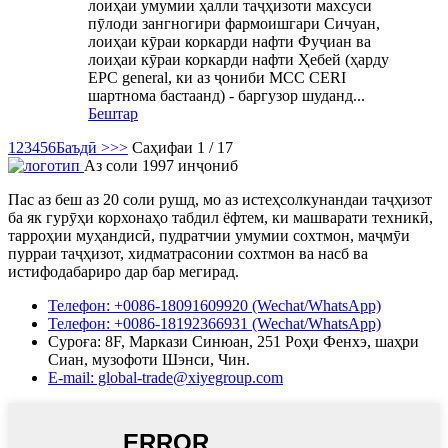
лоиҳаи умумии ҳалли таҷҳизоти махсуси
пӯлоди зангногири фармоишгари Сичуан,
лоиҳаи кӯраи коркарди нафти Фуҷиан ва
лоиҳаи кӯраи коркарди нафти Ҳебей (ҳарду
EPC general, ки аз ҷониби MCC CERI
шартнома бастаанд) - баргузор шуданд...
Бештар
1
2
3
4
5
6
Баъдӣ >
>>
Саҳифаи 1 / 17
Аз соли 1997 инҷониб
Пас аз беш аз 20 соли рушд, мо аз истеҳсолкунандаи таҷҳизот
ба як гурӯҳи корхонаҳо табдил ёфтем, ки машварати техникӣ,
тарроҳии муҳандисӣ, пудратчии умумии сохтмон, маҷмӯи
пурраи таҷҳизот, хидматрасонии сохтмон ва насб ва
истифодабариро дар бар мегирад.
Телефон: +0086-18091609920 (Wechat/WhatsApp)
Телефон: +0086-18192366931 (Wechat/WhatsApp)
Суроға: 8F, Маркази Синюан, 251 Роҳи Фенхэ, шаҳри
Сиан, музофоти Шэнси, Чин.
E-mail: global-trade@xiyegroup.com